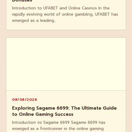
Introduction to UFABET and Online Casinos In the
rapidly evolving world of online gambling, UFABET has
emerged as a leading…
08/08/2026
Exploring Sagame 6699: The Ultimate Guide
to Online Gaming Success
Introduction to Sagame 6699 Sagame 6699 has
emerged as a frontrunner in the online gaming