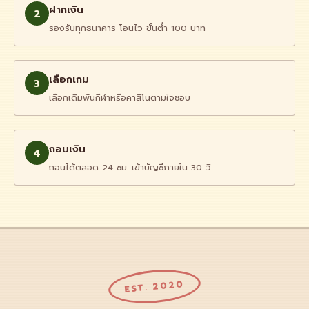
ฝากเงิน
2
รองรับทุกธนาคาร โอนไว ขั้นต่ำ 100 บาท
เลือกเกม
3
เลือกเดิมพันกีฬาหรือคาสิโนตามใจชอบ
ถอนเงิน
4
ถอนได้ตลอด 24 ชม. เข้าบัญชีภายใน 30 วิ
EST. 2020