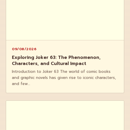
09/08/2026
Exploring Joker 63: The Phenomenon,
Characters, and Cultural Impact
Introduction to Joker 63 The world of comic books
and graphic novels has given rise to iconic characters,
and few…