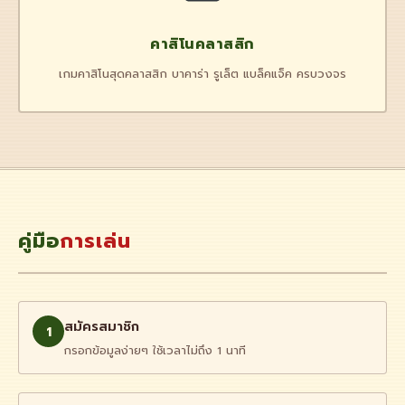
คาสิโนคลาสสิก
เกมคาสิโนสุดคลาสสิก บาคาร่า รูเล็ต แบล็คแจ็ค ครบวงจร
คู่มือ
การเล่น
สมัครสมาชิก
1
กรอกข้อมูลง่ายๆ ใช้เวลาไม่ถึง 1 นาที