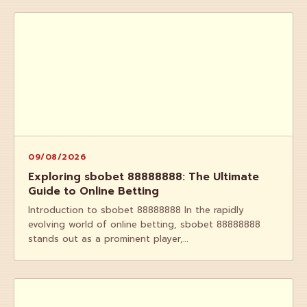
09/08/2026
Exploring sbobet 88888888: The Ultimate
Guide to Online Betting
Introduction to sbobet 88888888 In the rapidly
evolving world of online betting, sbobet 88888888
stands out as a prominent player,…