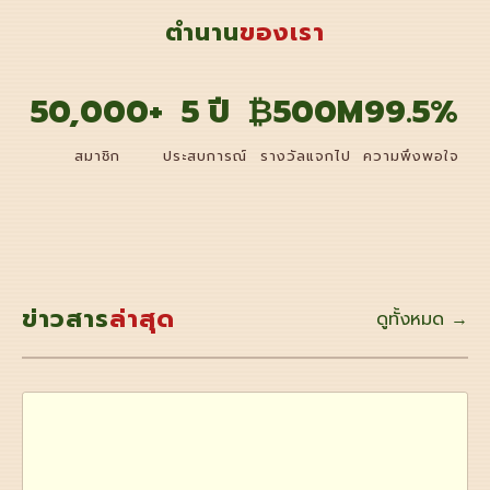
ตำนาน
ของเรา
50,000+
5 ปี
₿500M
99.5%
สมาชิก
ประสบการณ์
รางวัลแจกไป
ความพึงพอใจ
ข่าวสาร
ล่าสุด
ดูทั้งหมด →