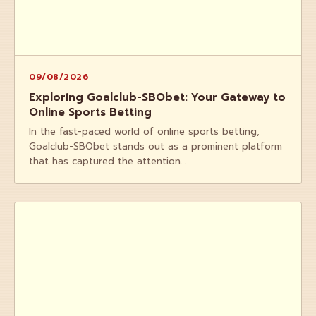
09/08/2026
Exploring Goalclub-SBObet: Your Gateway to
Online Sports Betting
In the fast-paced world of online sports betting,
Goalclub-SBObet stands out as a prominent platform
that has captured the attention…