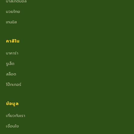
บาสเกตบอล
มวยไทย
เทนนิส
คาสิโน
บาคาร่า
รูเล็ต
สล็อต
โป๊กเกอร์
ข้อมูล
เกี่ยวกับเรา
เงื่อนไข