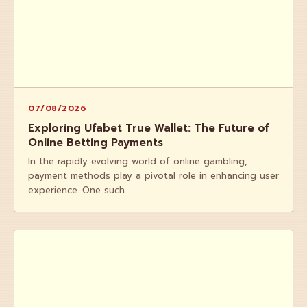
07/08/2026
Exploring Ufabet True Wallet: The Future of
Online Betting Payments
In the rapidly evolving world of online gambling,
payment methods play a pivotal role in enhancing user
experience. One such…