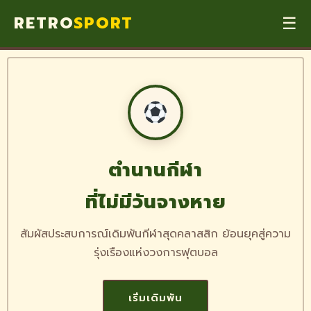
RETRO
SPORT
☰
ตำนานกีฬา
ที่ไม่มีวันจางหาย
สัมผัสประสบการณ์เดิมพันกีฬาสุดคลาสสิก ย้อนยุคสู่ความ
รุ่งเรืองแห่งวงการฟุตบอล
เริ่มเดิมพัน