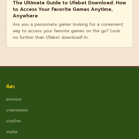
The Ultimate Guide to Ufabet Download: How
to Access Your Favorite Games Anytime,
Anywhere
Are you a passionate gamer looking for a convenient
way to access your favorite games on the go? Look
no further than Ufabet download! In…
กีฬา
แทงบอล
บาสเกตบอล
มวยไทย
เทนนิส