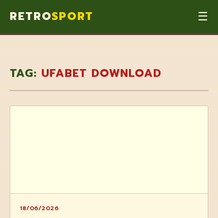
RETRO
SPORT
☰
TAG:
UFABET DOWNLOAD
18/06/2026