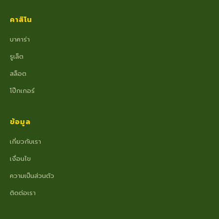
คาสิโน
บาคาร่า
รูเล็ต
สล็อต
โป๊กเกอร์
ข้อมูล
เกี่ยวกับเรา
เงื่อนไข
ความเป็นส่วนตัว
ติดต่อเรา