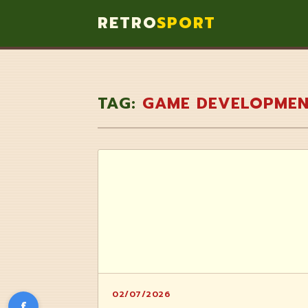
RETRO
SPORT
TAG:
GAME DEVELOPME
02/07/2026
f