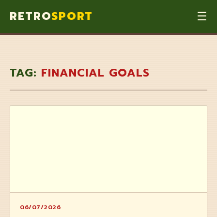
RETRO
SPORT
☰
TAG:
FINANCIAL GOALS
06/07/2026