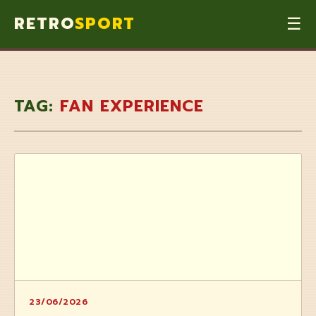
RETRO
SPORT
☰
TAG:
FAN EXPERIENCE
23/06/2026