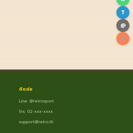
T
@
ติดต่อ
Line: @retrosport
โทร: 02-xxx-xxxx
support@retro.th