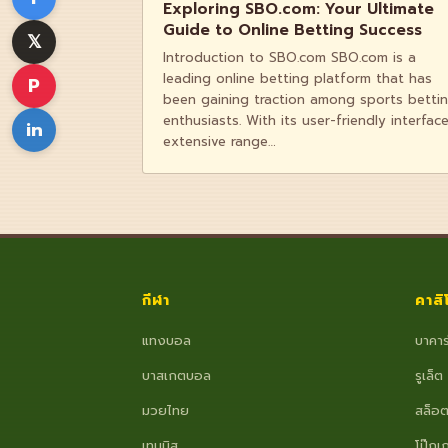
Exploring SBO.com: Your Ultimate
Guide to Online Betting Success
𝕏
Introduction to SBO.com SBO.com is a
leading online betting platform that has
P
been gaining traction among sports betti
enthusiasts. With its user-friendly interface
in
extensive range…
กีฬา
คาสิ
แทงบอล
บาคาร
บาสเกตบอล
รูเล็ต
มวยไทย
สล็อ
เทนนิส
โป๊กเ