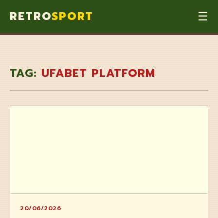
RETRO
SPORT
☰
TAG:
UFABET PLATFORM
20/06/2026