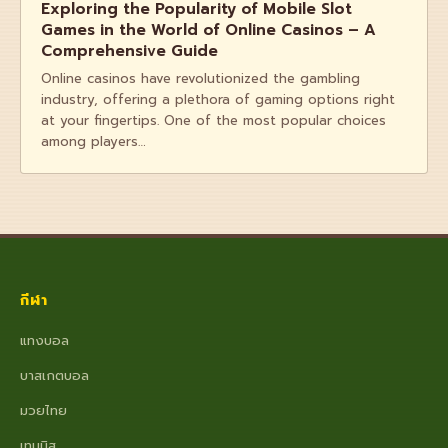
Exploring the Popularity of Mobile Slot
Games in the World of Online Casinos – A
Comprehensive Guide
Online casinos have revolutionized the gambling
industry, offering a plethora of gaming options right
at your fingertips. One of the most popular choices
among players…
กีฬา
แทงบอล
บาสเกตบอล
มวยไทย
เทนนิส