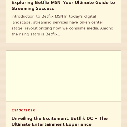
Exploring Betflix MSN: Your Ultimate Guide to
Streaming Success
Introduction to Betflix MSN In today’s digital
landscape, streaming services have taken center
stage, revolutionizing how we consume media. Among
the rising stars is Betflix…
29/06/2026
Unveiling the Excitement: Betflik DC – The
Ultimate Entertainment Experience