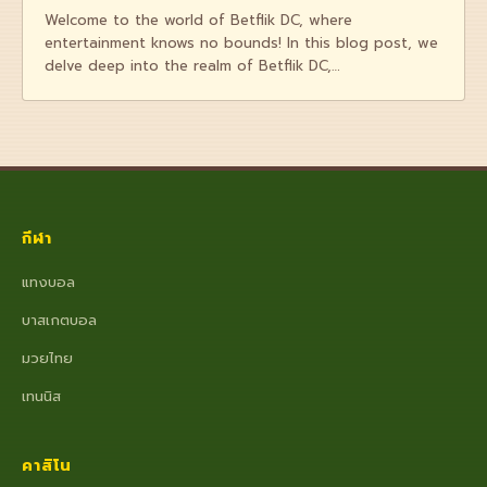
Welcome to the world of Betflik DC, where
entertainment knows no bounds! In this blog post, we
delve deep into the realm of Betflik DC,…
กีฬา
แทงบอล
บาสเกตบอล
มวยไทย
เทนนิส
คาสิโน