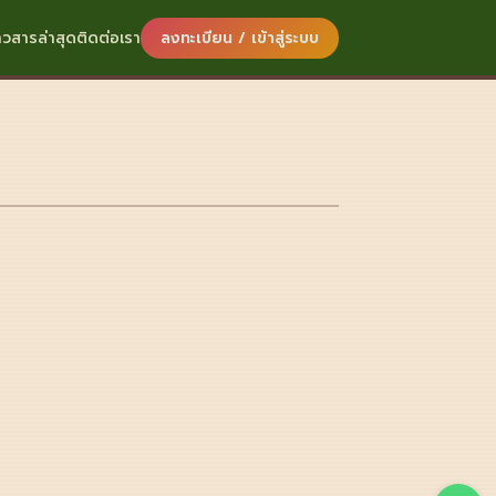
าวสารล่าสุด
ติดต่อเรา
ลงทะเบียน / เข้าสู่ระบบ