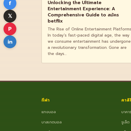
f
Unlocking the Ultimate
Entertainment Experience: A
Comprehensive Guide to สมัคร
𝕏
betflix
P
The Rise of Online Entertainment Platform
In today’s fast-paced digital age, the way
in
we consume entertainment has undergone
a revolutionary transformation. Gone are
the days…
กีฬา
คาสิ
แทงบอล
บาคาร
บาสเกตบอล
รูเล็ต