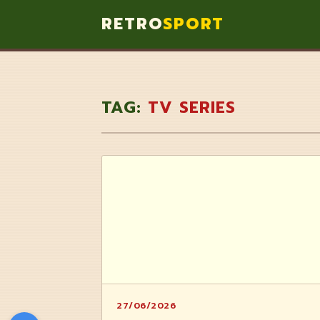
RETRO
SPORT
TAG:
TV SERIES
27/06/2026