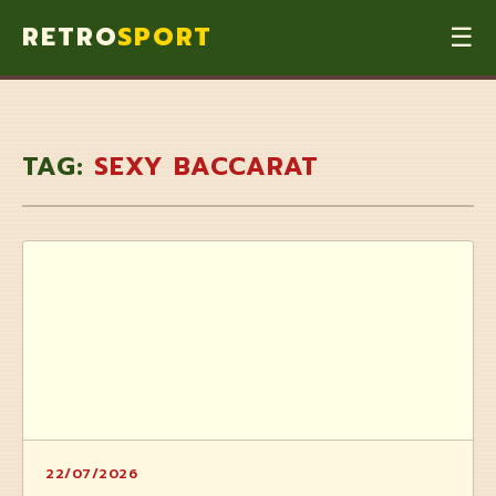
RETRO
SPORT
☰
TAG:
SEXY BACCARAT
22/07/2026