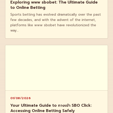
Exploring www sbobet: The Ultimate Guide
to Online Betting
Sports betting has evolved dramatically over the past
few decades, and with the advent of the internet,
platforms like www sbobet have revolutionized the
way…
01/08/2026
Your Ultimate Guide to ทางเข้า SBO Click:
Accessing Online Betting Safely