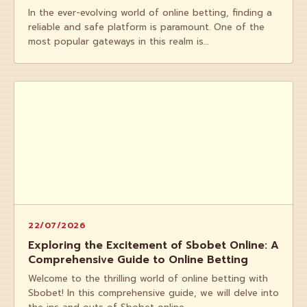
In the ever-evolving world of online betting, finding a
reliable and safe platform is paramount. One of the
most popular gateways in this realm is…
22/07/2026
Exploring the Excitement of Sbobet Online: A
Comprehensive Guide to Online Betting
Welcome to the thrilling world of online betting with
Sbobet! In this comprehensive guide, we will delve into