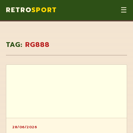
RETRO
SPORT
☰
TAG:
RG888
28/06/2026