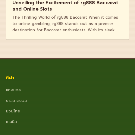
Unveiling the Excitement of rg888 Baccarat
and Online Slots
The Thrilling World of rg888 Baccarat When it comes
to online gambling, rg888 stands out as a premier
destination for Baccarat enthusiasts. With its sleek…
กีฬา
แทงบอล
บาสเกตบอล
มวยไทย
เทนนิส