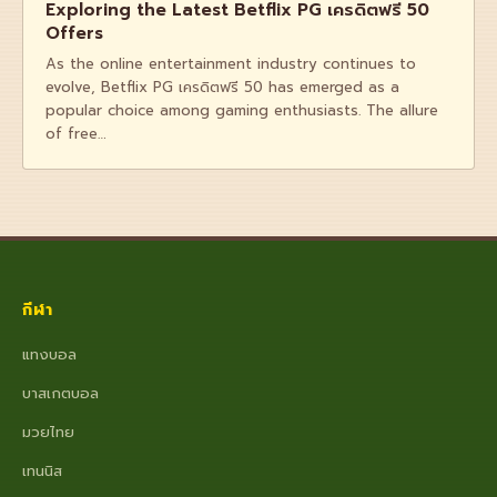
Exploring the Latest Betflix PG เครดิตฟรี 50
Offers
As the online entertainment industry continues to
evolve, Betflix PG เครดิตฟรี 50 has emerged as a
popular choice among gaming enthusiasts. The allure
of free…
กีฬา
แทงบอล
บาสเกตบอล
มวยไทย
เทนนิส