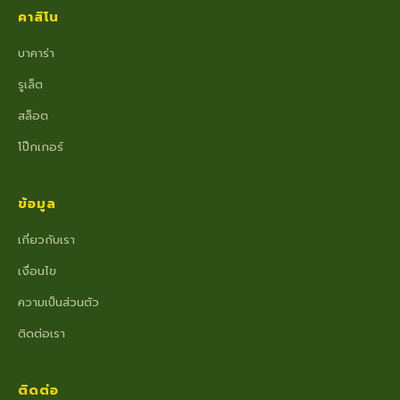
คาสิโน
บาคาร่า
รูเล็ต
สล็อต
โป๊กเกอร์
ข้อมูล
เกี่ยวกับเรา
เงื่อนไข
ความเป็นส่วนตัว
ติดต่อเรา
ติดต่อ