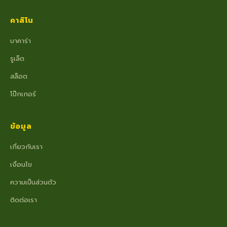
คาสิโน
บาคาร่า
รูเล็ต
สล็อต
โป๊กเกอร์
ข้อมูล
เกี่ยวกับเรา
เงื่อนไข
ความเป็นส่วนตัว
ติดต่อเรา