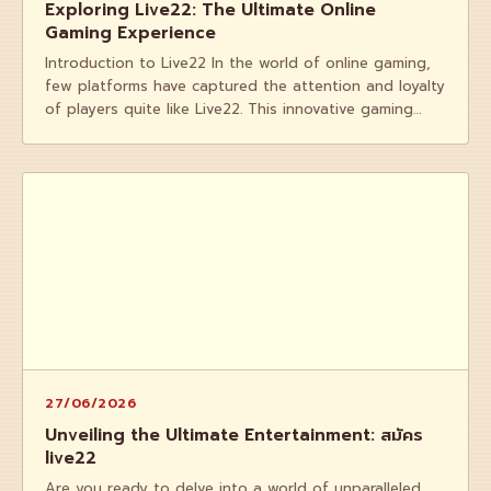
Exploring Live22: The Ultimate Online
Gaming Experience
Introduction to Live22 In the world of online gaming,
few platforms have captured the attention and loyalty
of players quite like Live22. This innovative gaming…
27/06/2026
Unveiling the Ultimate Entertainment: สมัคร
live22
Are you ready to delve into a world of unparalleled