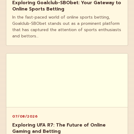
Exploring Goalclub-SBObet: Your Gateway to
Online Sports Betting
In the fast-paced world of online sports betting,
Goalclub-SBObet stands out as a prominent platform
that has captured the attention of sports enthusiasts
and bettors…
07/08/2026
Exploring UFA R7: The Future of Online
Gaming and Betting