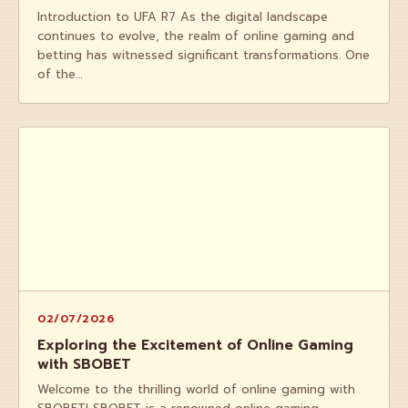
Introduction to UFA R7 As the digital landscape
continues to evolve, the realm of online gaming and
betting has witnessed significant transformations. One
of the…
02/07/2026
Exploring the Excitement of Online Gaming
with SBOBET
Welcome to the thrilling world of online gaming with