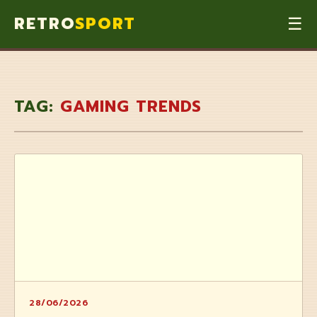
RETRO
SPORT
☰
TAG:
GAMING TRENDS
28/06/2026