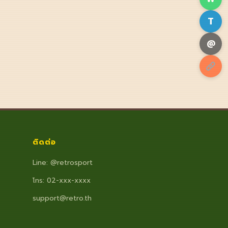
T
@
ติดต่อ
Line: @retrosport
โทร: 02-xxx-xxxx
support@retro.th