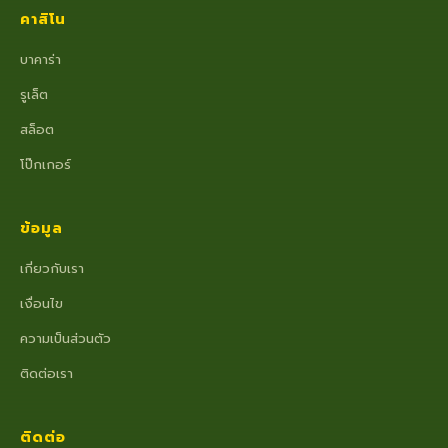
คาสิโน
บาคาร่า
รูเล็ต
สล็อต
โป๊กเกอร์
ข้อมูล
เกี่ยวกับเรา
เงื่อนไข
ความเป็นส่วนตัว
ติดต่อเรา
ติดต่อ