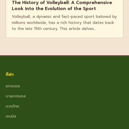
The History of Volleyball: A Comprehensive
Look into the Evolution of the Sport
Volleyball, a dynamic and fast-paced sport beloved by
millions worldwide, has a rich history that dates back
to the late 19th century. This article delves…
กีฬา
แทงบอล
บาสเกตบอล
มวยไทย
เทนนิส