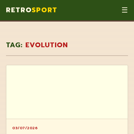
RETRO
SPORT
☰
TAG:
EVOLUTION
03/07/2026