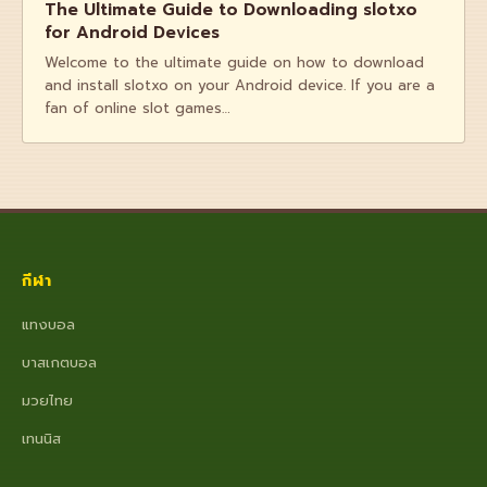
The Ultimate Guide to Downloading slotxo
for Android Devices
Welcome to the ultimate guide on how to download
and install slotxo on your Android device. If you are a
fan of online slot games…
กีฬา
แทงบอล
บาสเกตบอล
มวยไทย
เทนนิส